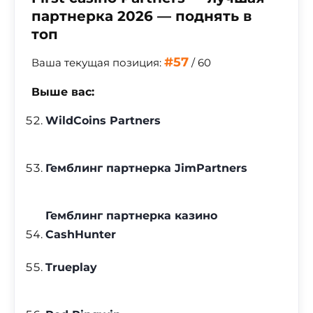
партнерка 2026 — поднять в
топ
#57
Ваша текущая позиция:
/ 60
Выше вас:
WildCoins Partners
Гемблинг партнерка JimPartners
Гемблинг партнерка казино
CashHunter
Trueplay