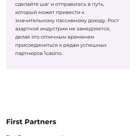
сделайте шаг и отправьтесь в путь,
который может привести к
значительному пассивному доходу. Рост
азартной индустрии не замедляется,
делая это отличным временем
присоединиться к рядам успешных
партнеров 1casino.
First Partners