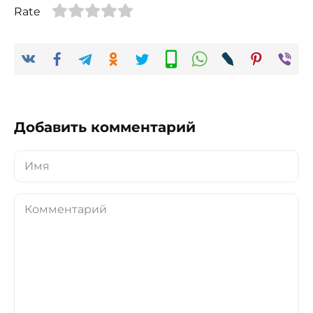
Rate
Добавить комментарий
Имя
Комментарий