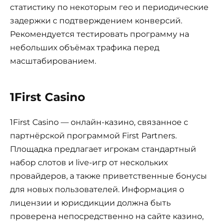
статистику по некоторым гео и периодические
задержки с подтверждением конверсий.
Рекомендуется тестировать программу на
небольших объёмах трафика перед
масштабированием.
1First Casino
1First Casino — онлайн-казино, связанное с
партнёрской программой First Partners.
Площадка предлагает игрокам стандартный
набор слотов и live-игр от нескольких
провайдеров, а также приветственные бонусы
для новых пользователей. Информация о
лицензии и юрисдикции должна быть
проверена непосредственно на сайте казино,