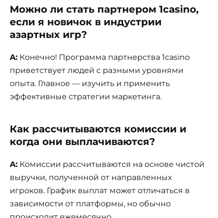
Можно ли стать партнером 1casino,
если я новичок в индустрии
азартных игр?
A:
Конечно! Программа партнерства 1casino
приветствует людей с разными уровнями
опыта. Главное — изучить и применить
эффективные стратегии маркетинга.
Как рассчитываются комиссии и
когда они выплачиваются?
A:
Комиссии рассчитываются на основе чистой
выручки, полученной от направленных
игроков. График выплат может отличаться в
зависимости от платформы, но обычно
происходит ежемесячно.