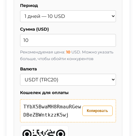
Период
Сумма (USD)
Рекомендуемая цена:
10
USD. Можно указать
больше, чтобы обойти конкурентов
Валюта
Кошелек для оплаты
TYbX5BwaMH8RmauRGew
Копировать
DBeZBWntkzzK5wj