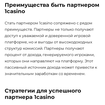
Преимущества быть партнером
1casino
Стать партнером 1casino сопряжено с рядом
преимуществ. Партнеры не только получают
доступ к уважаемой и доверенной игровой
платформе, но и выгоды от высокодоходных
структур комиссий. Партнеры получают
процент от дохода, генерируемого игроками,
которых они направляют на платформу. Этот
пассивный источник дохода может привести к
значительным заработкам со временем.
Стратегии для успешного
партнера 1casino