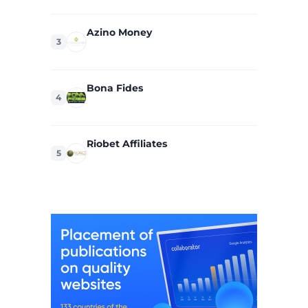
Azino Money
3
Bona Fides
4
Riobet Affiliates
5