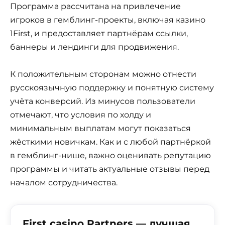
Программа рассчитана на привлечение
игроков в гемблинг-проекты, включая казино
1First, и предоставляет партнёрам ссылки,
баннеры и лендинги для продвижения.
К положительным сторонам можно отнести
русскоязычную поддержку и понятную систему
учёта конверсий. Из минусов пользователи
отмечают, что условия по холду и
минимальным выплатам могут показаться
жёсткими новичкам. Как и с любой партнёркой
в гемблинг-нише, важно оценивать репутацию
программы и читать актуальные отзывы перед
началом сотрудничества.
First casino Partners — лучшая