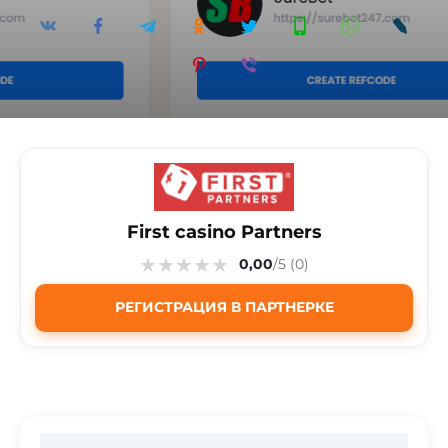
First casino Partners
★★★★★
★★★★★
0,00
/5 (
0
)
РЕГИСТРАЦИЯ В ПАРТНЕРКЕ