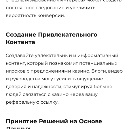
постоянное следование и увеличить
вероятность конверсий.
Создание Привлекательного
Контента
Создавайте увлекательный и информативный
контент, который познакомит потенциальных
игроков с предложениями казино. Блоги, видео
и руководства могут усилить ощущение
доверия и надежности, стимулируя больше
людей связаться с казино через вашу
реферальную ссылку.
Принятие Решений на Основе
Данных