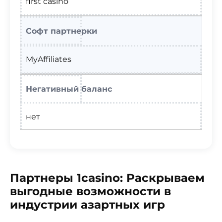
first casino
Софт партнерки
MyAffiliates
Негативный баланс
нет
Партнеры 1casino: Раскрываем
выгодные возможности в
индустрии азартных игр