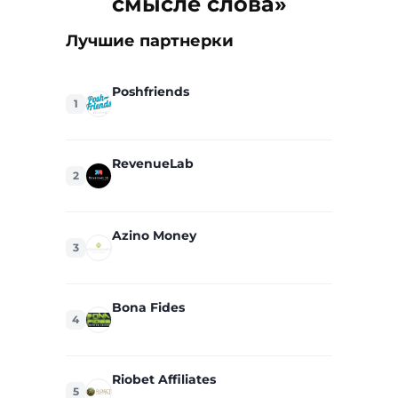
смысле слова»
Лучшие партнерки
Poshfriends
1
RevenueLab
2
Azino Money
3
Bona Fides
4
Riobet Affiliates
5