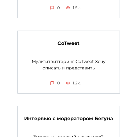
0
1.5к.
CoTweet
Мультитвиттеринг CoTweet Хочу
описать и представить
0
1.2к.
Интервью с модератором Бегуна
— Значит, ты строгий начальник? —