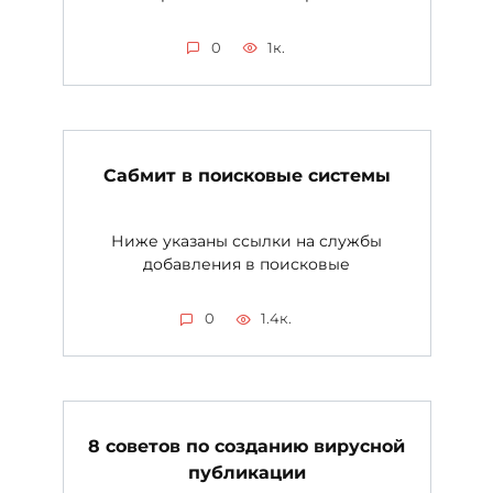
0
1к.
Сабмит в поисковые системы
Ниже указаны ссылки на службы
добавления в поисковые
0
1.4к.
8 советов по созданию вирусной
публикации