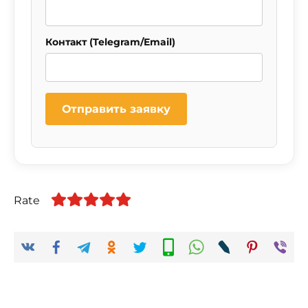
Контакт (Telegram/Email)
Отправить заявку
Rate