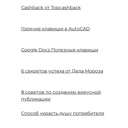
Cashback от Topcashback
Горячие клавиши в AutoCAD
Google Docs Полезные клавиши
6 секретов успеха от Деда Мороза
8 советов по созданию вирусной
публикации
Cпособ украсть душу потребителя