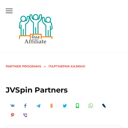
PARTNER PROGRAMS
»
ПАРТНЕРКИ КАЗИНО
JVSpin Partners