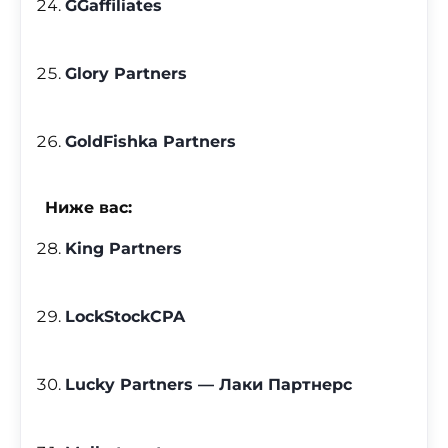
GGaffiliates
Glory Partners
GoldFishka Partners
Ниже вас:
King Partners
LockStockCPA
Lucky Partners — Лаки Партнерс