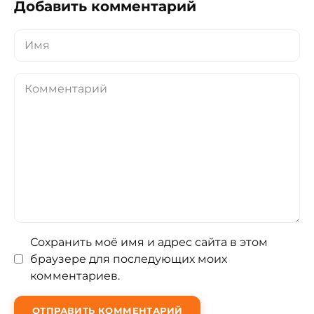
Добавить комментарий
Имя
Комментарий
Сохранить моё имя и адрес сайта в этом
браузере для последующих моих
комментариев.