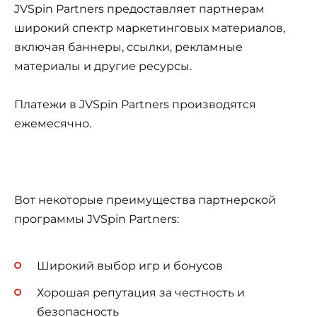
JVSpin Partners предоставляет партнерам
широкий спектр маркетинговых материалов,
включая баннеры, ссылки, рекламные
материалы и другие ресурсы.
Платежи в JVSpin Partners производятся
ежемесячно.
Вот некоторые преимущества партнерской
программы JVSpin Partners:
Широкий выбор игр и бонусов
Хорошая репутация за честность и
безопасность