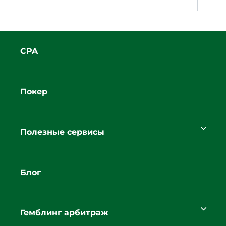
CPA
Покер
Полезные сервисы
Блог
Гемблинг арбитраж