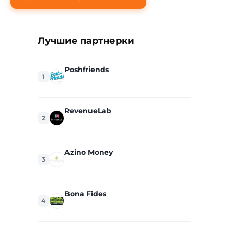
Лучшие партнерки
Poshfriends
1
RevenueLab
2
Azino Money
3
Bona Fides
4