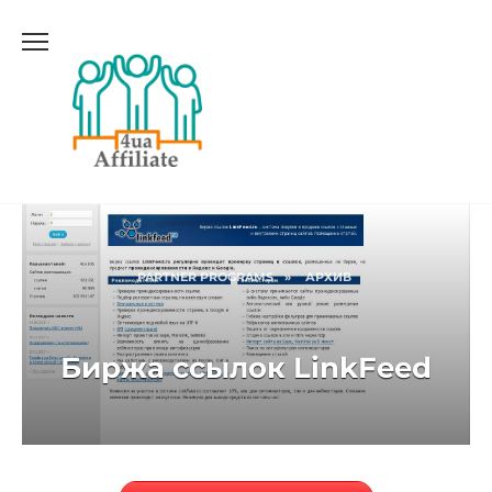
PARTNER PROGRAMS
»
АРХИВ
Биржа ссылок LinkFeed