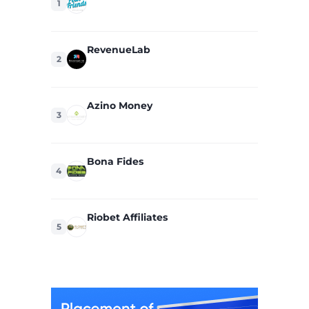
1
RevenueLab
2
Azino Money
3
Bona Fides
4
Riobet Affiliates
5