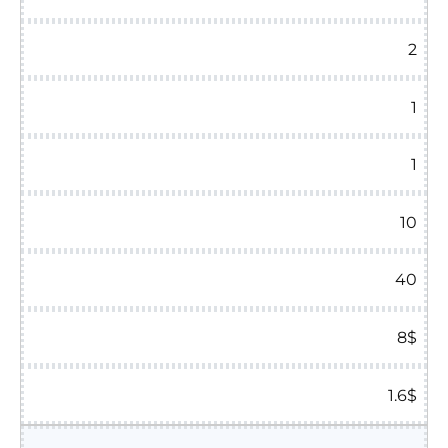
2
1
1
10
40
8$
1.6$